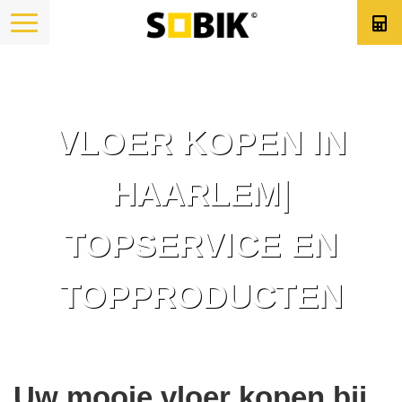
VLOER KOPEN IN
HAARLEM|
TOPSERVICE EN
TOPPRODUCTEN
Uw mooie vloer kopen bij