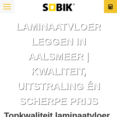
LAMINAATVLOER
LEGGEN IN
AALSMEER |
KWALITEIT,
UITSTRALING ÉN
SCHERPE PRIJS
Topkwaliteit laminaatvloer