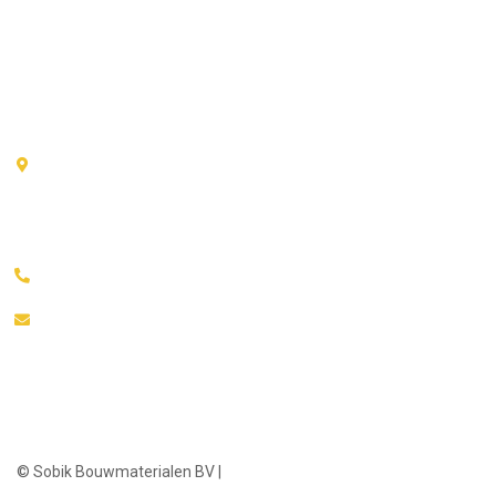
Zaterdag
10:00 - 17:00
Zondag
12:00 - 17:00
CONTACT
Monitorstraat 9
1033 RM · Amsterdam
020 6004026
info@sobik-vloeren.nl
© Sobik Bouwmaterialen BV |
Sitemap