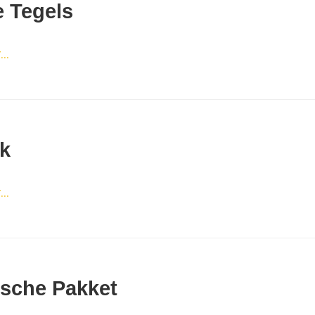
e Tegels
..
k
..
sche Pakket