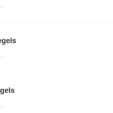
..
gels
..
egels
..