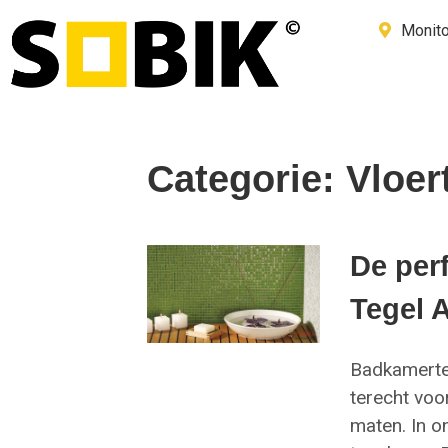
Monito
Categorie: Vloer
De perf
Tegel 
Badkamerteg
terecht voo
maten. In o