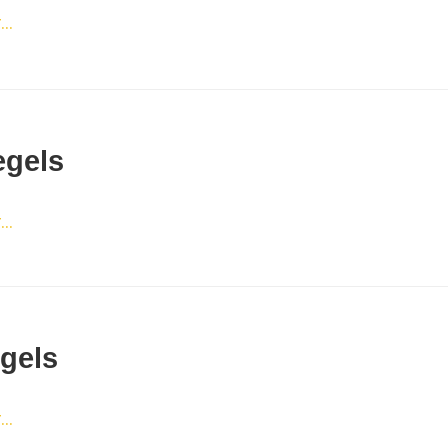
..
gels
..
egels
..