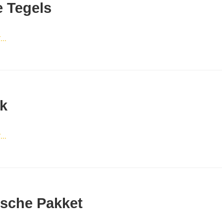
e Tegels
..
k
..
sche Pakket