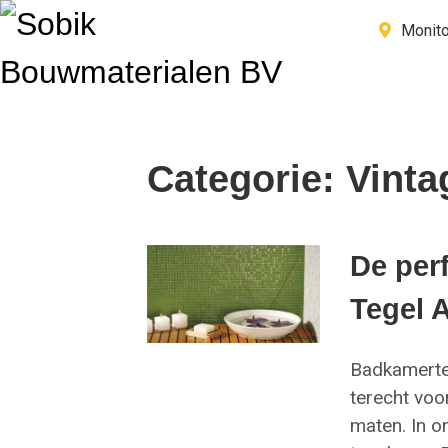
Monito
Categorie: Vinta
De perf
Tegel 
Badkamerteg
terecht voo
maten. In o